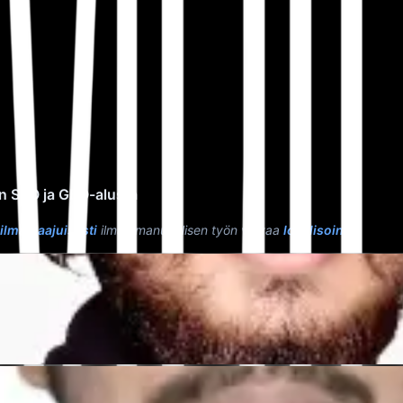
n SEO ja GEO-alusta
lmanlaajuisesti
ilman manuaalisen työn vaivaa
lokalisointi
."