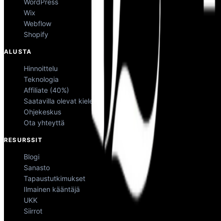
WordPress
Wix
Webflow
Shopify
ALUSTA
Hinnoittelu
Teknologia
Affiliate (40%)
Saatavilla olevat kielet
Ohjekeskus
Ota yhteyttä
RESURSSIT
Blogi
Sanasto
Tapaustutkimukset
Ilmainen kääntäjä
UKK
Siirrot