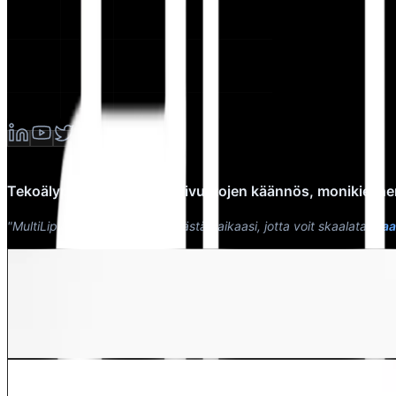
Tekoälypohjainen verkkosivustojen käännös, monikieline
"MultiLipin tarkoituksena oli säästää aikaasi, jotta voit skaalata
maai
Dewang Bhardwaj
Osakas @MultiLipi