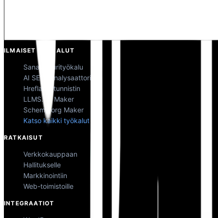
Kunal Singh Shekhawat
Osakas @MultiLipi
ILMAISET TYÖKALUT
Sanalaskurityökalu
AI SEO -analysaattori
Hreflang-tunnistin
LLMS.txt Maker
Schema.org Maker
Katso kaikki työkalut
RATKAISUT
Verkkokauppaan
Hallitukselle
Markkinointiin
Web-toimistoille
INTEGRAATIOT