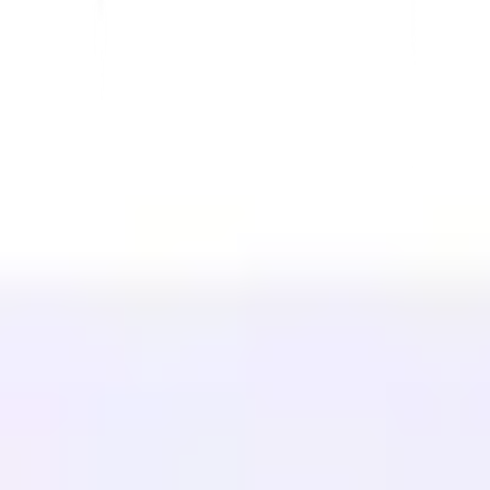
Shopify
ALUSTA
Hinnoittelu
Teknologia
Affiliate (40%)
Saatavilla olevat kielet
Ohjekeskus
Ota yhteyttä
RESURSSIT
Blogi
Sanasto
Tapaustutkimukset
Ilmainen kääntäjä
UKK
Siirrot
OPI
Monikielinen SEO