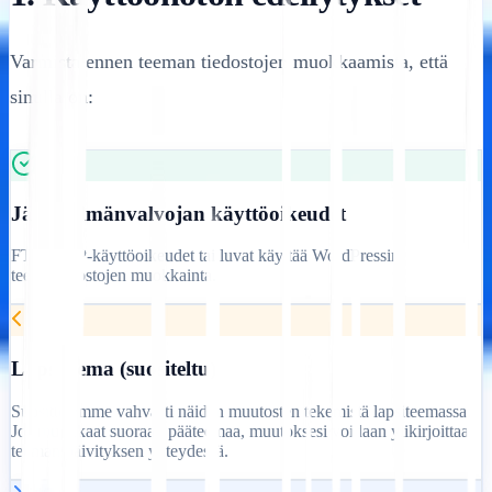
Varmista ennen teeman tiedostojen muokkaamista, että
sinulla on:
Järjestelmänvalvojan käyttöoikeudet
FTP/SFTP-käyttöoikeudet tai luvat käyttää WordPressin
teematiedostojen muokkainta.
Lapsiteema (suositeltu)
Suosittelemme vahvasti näiden muutosten tekemistä lapsiteemassa.
Jos muokkaat suoraan pääteemaa, muutoksesi voidaan ylikirjoittaa
teeman päivityksen yhteydessä.