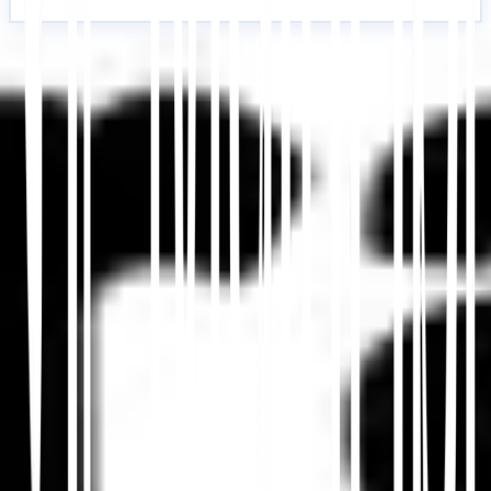
Aloita
Ota yhteyttä tukeen
Tässä artikkelissa
Tiivistä ChatGPT:ssä
Jaa