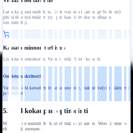
Visuaalinen tarkistus
Lataa kauppasi uudelleen. Kielenvaihtaja (Language Switcher)
pitäisi ilmestyä määritettyyn paikkaan (oletuksena alhaalla
vasemmalla).
Kassatoiminnon tarkistus
Lisää tuote ostoskoriin. Vaihda kieliä. Siirry kassalle.
Onnistumiskriteerit:
Varmista, että kassakentät (laskutusosoite, maksutavat) on käännetty
ja toimivat.
5. Verkkokaupan optimointi
MultiLipi on suunniteltu käsittelemään dynaamisia WooCommerce-
elementtejä suoraan.