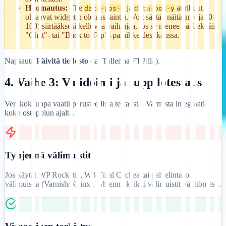
Huomautus:
The
ja
attribuutit
data-pos-x
data-pos-y
ohjaavat widgetin oletussijaintia. Voit säätää näitä arvoja (0-
100) siirtääksesi kelluvaa vaihtajaa, jos se menee päällekkäin
"Chat"- tai "Back to Top" -painikkeidesi kanssa.
Napsauta
Päivitä tiedosto
(tai Tallenna FTP:llä).
4. Vaihe 3: Validointi ja suppilotestaus
Verkkokauppa vaatii perusteellista testausta. Varmista integraatio
koko ostopolun ajalta.
Tyhjennä välimuistit
Jos käytät WP Rocketia, W3 Total Cachea tai palvelintason
välimuistia (Varnish/Nginx), tyhjennä kaikki välimuistit välittömästi.