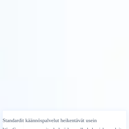
Ratkaisut
Integraatiot
Hinnoittelu
Teknologia
Resurssit
Kumppani
40%
FI
▾
Kirjaudu sisään
Aloita
← Takaisin
OHJEARTIKKELI
MultiLipi – WooCommerce-integraatio-
opas
MultiLipi
•
Virheellinen päivämäärä
•
10 min
lue
Standardit käännöspalvelut heikentävät usein