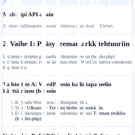
MultiLipi API-avain
Sijaitsee hallintapaneelissasi kohdassa Asetukset > Yleiset.
2. Vaihe 1: Pääsy teeman arkkitehtuuriin
Lisäämme skriptin globaaliin ylätunnisteeseen (header.php)
varmistaaksemme, että se latautuu ennen WooCommerce-ostoskorin
fragmentteja.
Vaihtoehto A: WordPressin hallintapaneelin
käyttäminen (helpoin)
Kirjaudu WordPress-hallintapaneeliisi.
Siirry
Ulkoasu > Teeman tiedostomuokkain
.
Etsi oikeanpuoleisesta tiedostoluettelosta
Teeman otsikko
(header.php)
.