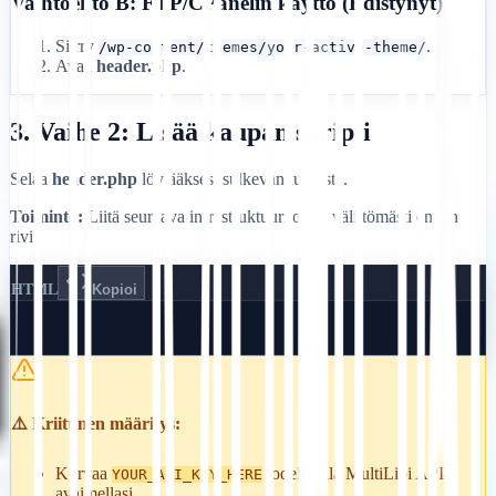
Vaihtoehto B: FTP/CPanelin käyttö (Edistynyt)
Siirry
.
/wp-content/themes/your-active-theme/
Avaa
header.php
.
3. Vaihe 2: Lisää kaupan skripti
Selaa
header.php
löytääksesi sulkevan
tunniste.
Toiminto:
Liitä seuraava infrastruktuurilohko välittömästi ennen
rivi.
HTML
Kopioi
⚠️ Kriittinen määritys:
Korvaa
todellisella MultiLipi API-
YOUR_API_KEY_HERE
avaimellasi.