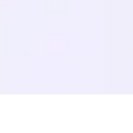
GEO-opas
AEO-opas
LLM-optimointi
VERTAA
Weglot Vaihtoehto
GTranslate-vaihtoehto
WPML-vaihtoehto
TranslatePress Vaihtoehto
näytä lisää
Käyttöehdot
Tietosuojakäytäntö
Palautuskäytäntö
© 2026 MultiLipi – Täydellinen ratkaisu tekoälypohjaiseen
verkkosivujen käännökseen, monikieliseen SEO:hon ja
generatiiviseen optimointiin (GEO).