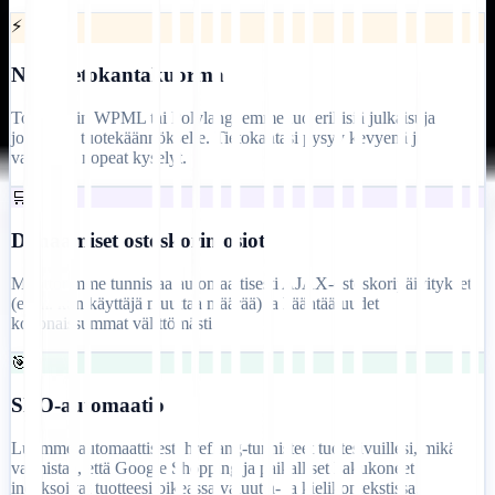
⚡
Nollatietokantakuorma
Toisin kuin WPML tai Polylang, emme luo erillisiä julkaisuja
jokaiselle tuotekäännökselle. Tietokantasi pysyy kevyenä ja
varmistaa nopeat kyselyt.
🛒
Dynaamiset ostoskorin osiot
Moottorimme tunnistaa automaattisesti AJAX-ostoskoripäivitykset
(esim. kun käyttäjä muuttaa määrää) ja kääntää uudet
kokonaissummat välittömästi.
🎯
SEO-automaatio
Luomme automaattisesti hreflang-tunnisteet tuotesivuillesi, mikä
varmistaa, että Google Shopping ja paikalliset hakukoneet
indeksoivat tuotteesi oikeassa valuutta- ja kielikontekstissa.