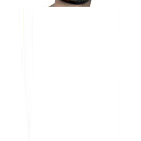
ILMAISET TYÖKALUT
Sanalaskurityökalu
AI SEO -analysaattori
Hreflang-tunnistin
LLMS.txt Maker
Schema.org Maker
Katso kaikki työkalut
RATKAISUT
Verkkokauppaan
Hallitukselle
Markkinointiin
Web-toimistoille
INTEGRAATIOT
WordPress
Wix
Webflow