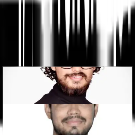
Tekoälypohjainen verkkosivustojen käännös,
monikielinen SEO ja GEO-alusta
"MultiLipin tarkoituksena oli säästää aikaasi, jotta voit skaalata
maailmanlaajuisesti
ilman manuaalisen työn vaivaa
lokalisointi
."
Dewang Bhardwaj
Osakas @MultiLipi
Kunal Singh Shekhawat
Osakas @MultiLipi