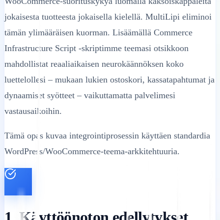
WooCommerce-suorituskykyä luomalla kaksoiskappaleita
jokaisesta tuotteesta jokaisella kielellä. MultiLipi eliminoi
tämän ylimääräisen kuorman. Lisäämällä Commerce
Infrastructure Script -skriptimme teemasi otsikkoon
mahdollistat reaaliaikaisen neurokäännöksen koko
luettelollesi – mukaan lukien ostoskori, kassatapahtumat ja
dynaamiset syötteet – vaikuttamatta palvelimesi
vastausaikoihin.
Tämä opas kuvaa integrointiprosessin käyttäen standardia
WordPress/WooCommerce-teema-arkkitehtuuria.
1. Käyttöönoton edellytykset