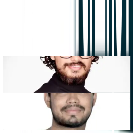
Tekoälypohjainen verkkosivustojen käännös,
monikielinen SEO ja GEO-alusta
"MultiLipin tarkoituksena oli säästää aikaasi, jotta voit skaalata
maailmanlaajuisesti
ilman manuaalisen työn vaivaa
lokalisointi
."
Dewang Bhardwaj
Osakas @MultiLipi
Kunal Singh Shekhawat
Osakas @MultiLipi