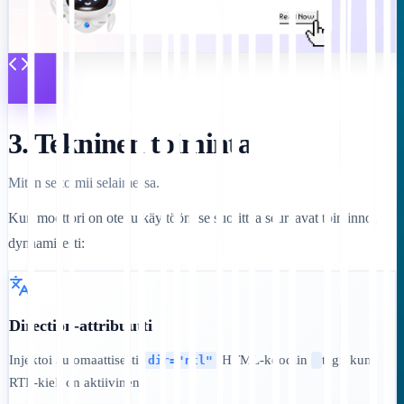
3. Tekninen toiminta
Miten se toimii selaimessa.
Kun moottori on otettu käyttöön, se suorittaa seuraavat toiminnot
dynaamisesti:
Direction-attribuutti
Injektoi automaattisesti
HTML-koodiin
tagi, kun
dir="rtl"
RTL-kieli on aktiivinen.