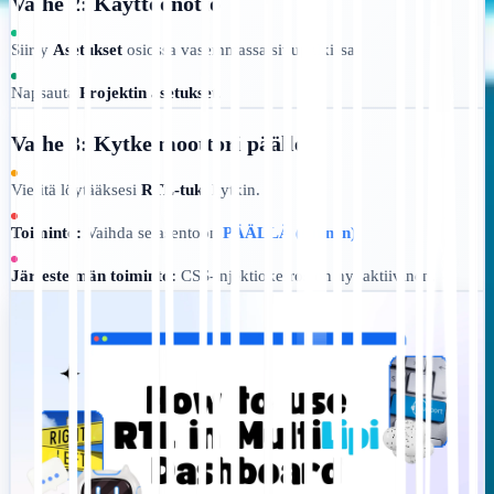
Vaihe 2: Käyttöönotto
Siirry
Asetukset
osiossa vasemmassa sivupalkissa.
Napsauta
Projektin asetukset
.
Vaihe 3: Kytke moottori päälle
Vieritä löytääksesi
RTL-tuki
kytkin.
Toiminto:
Vaihda se asentoon
PÄÄLLÄ (sininen)
.
Järjestelmän toiminto:
CSS-injektiokerros on nyt aktiivinen.