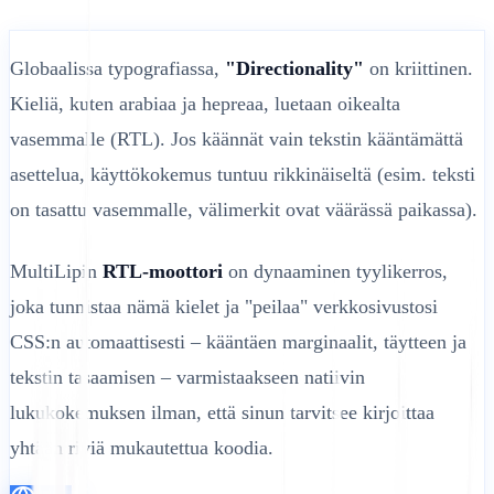
Globaalissa typografiassa,
"Directionality"
on kriittinen.
Kieliä, kuten arabiaa ja hepreaa, luetaan oikealta
vasemmalle (RTL). Jos käännät vain tekstin kääntämättä
asettelua, käyttökokemus tuntuu rikkinäiseltä (esim. teksti
on tasattu vasemmalle, välimerkit ovat väärässä paikassa).
MultiLipin
RTL-moottori
on dynaaminen tyylikerros,
joka tunnistaa nämä kielet ja "peilaa" verkkosivustosi
CSS:n automaattisesti – kääntäen marginaalit, täytteen ja
tekstin tasaamisen – varmistaakseen natiivin
lukukokemuksen ilman, että sinun tarvitsee kirjoittaa
yhtään riviä mukautettua koodia.