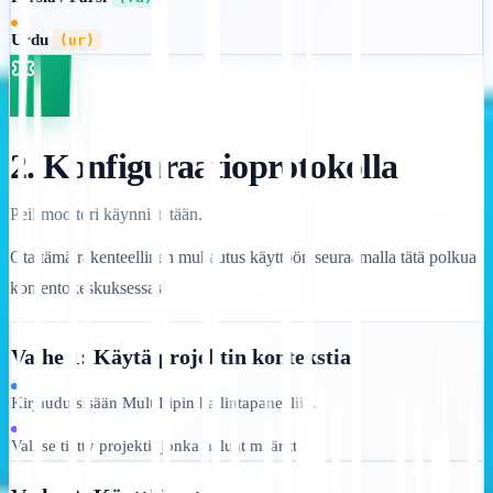
Urdu
(ur)
2. Konfiguraatioprotokolla
Peilimoottori käynnistetään.
Ota tämä rakenteellinen mukautus käyttöön seuraamalla tätä polkua
komentokeskuksessasi:
Vaihe 1: Käytä projektin kontekstia
Kirjaudu sisään MultiLipin hallintapaneeliin.
Valitse tietty projekti, jonka haluat määrittää.