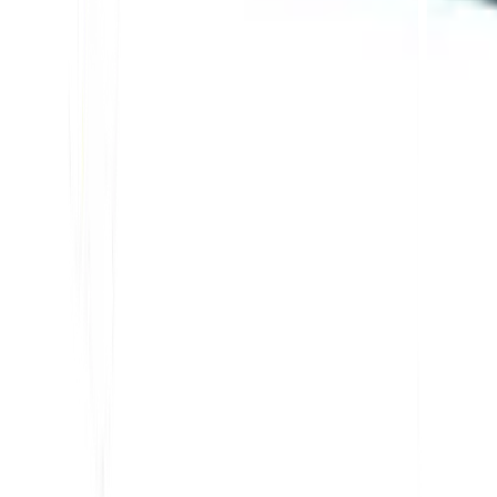
ILMAISET TYÖKALUT
Sanalaskurityökalu
AI SEO -analysaattori
Hreflang-tunnistin
LLMS.txt Maker
Schema.org Maker
Katso kaikki työkalut
RATKAISUT
Verkkokauppaan
Hallitukselle
Markkinointiin
Web-toimistoille
INTEGRAATIOT
WordPress
Wix
Webflow
Shopify