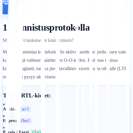
1. Tunnistusprotokolla
Mitkä kielet laukaisevat kääntymisen?
Moottori tunnistaa kontekstin. Se aktivoi asettelun peilauksen vain,
kun käyttäjä valitsee määritellyn O-O-kielen. Kaikissa muissa
kielissä (englanti, ranska jne.) tavallinen vasemmalta oikealle (LTR)
renderöinti pysyy aktiivisena.
Tuetut RTL-kielet:
Arabia
(ar)
Heprea
(he)
Persia / Farsi
(fa)