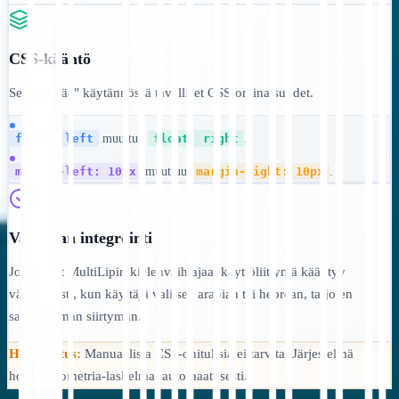
CSS-kääntö
Se "kääntää" käytännössä tavalliset CSS-ominaisuudet.
float: left
muuttuu
float: right
.
margin-left: 10px
muuttuu
margin-right: 10px
.
Vaihtajan integrointi
Jos käytät MultiLipin kielenvaihtajaa, käyttöliittymä kääntyy
välittömästi, kun käyttäjä valitsee arabian tai heprean, tarjoten
saumattoman siirtymän.
Huomautus:
Manuaalisia CSS-ohituksia ei tarvita. Järjestelmä
hoitaa geometria-laskelmat automaattisesti.