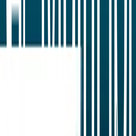
Aloita
Ota yhteyttä tukeen
Tässä artikkelissa
Tiivistä ChatGPT:ssä
Jaa