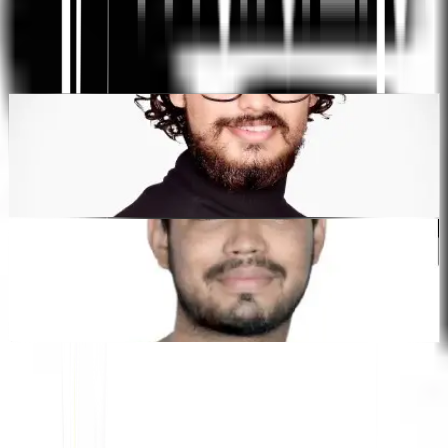
monikielinen SEO ja GEO-alusta
"MultiLipin tarkoituksena oli säästää aikaasi, jotta voit skaalata
maailmanlaajuisesti
ilman manuaalisen työn vaivaa
lokalisointi
."
Dewang Bhardwaj
Osakas @MultiLipi
Kunal Singh Shekhawat
Osakas @MultiLipi
ILMAISET TYÖKALUT
Sanalaskurityökalu
AI SEO -analysaattori
Hreflang-tunnistin