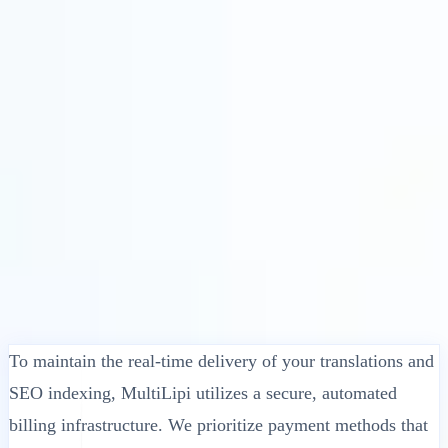
Ratkaisut
Integraatiot
Hinnoittelu
Teknologia
Resurssit
Kumppani
40%
Kirjaudu sisään
Aloita
← Takaisin
OHJEARTIKKELI
What Payment Methods Does MultiLipi
Accept?
MultiLipi
•
Virheellinen päivämäärä
•
5 min
lue
To maintain the real-time delivery of your translations and
SEO indexing, MultiLipi utilizes a secure, automated
billing infrastructure. We prioritize payment methods that