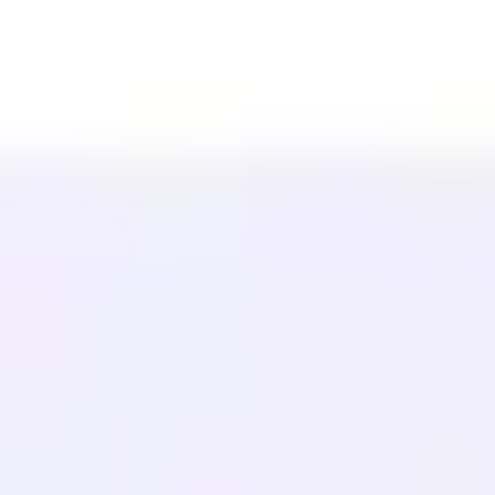
Saatavilla olevat kielet
Ohjekeskus
Ota yhteyttä
RESURSSIT
Blogi
Sanasto
Tapaustutkimukset
Ilmainen kääntäjä
UKK
Siirrot
OPI
Monikielinen SEO
GEO-opas
AEO-opas
LLM-optimointi
VERTAA
Weglot Vaihtoehto