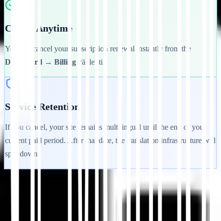
Cancel Anytime
You can cancel your subscription renewal instantly from the
Dashboard → Billing
välilehti.
Service Retention
If you cancel, your site remains multilingual until the end of your
current paid period. After that date, the translation infrastructure will
spin down.
Aloita
Ota yhteyttä tukeen