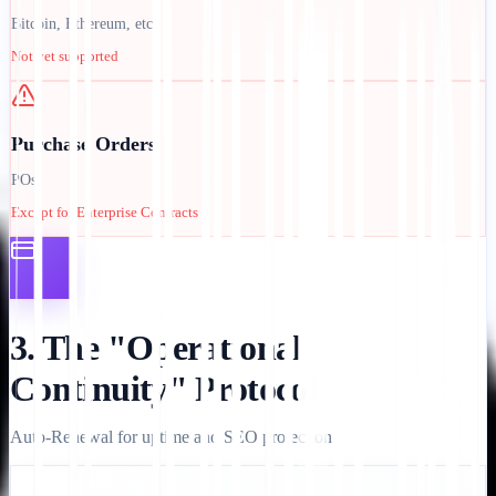
Bitcoin, Ethereum, etc.
Not yet supported
Purchase Orders
POs
Except for Enterprise Contracts
3. The "Operational
Continuity" Protocol
Auto-Renewal for uptime and SEO protection