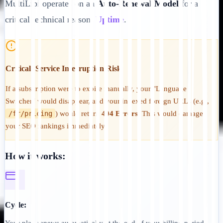
MultiLipi operates on an
Auto-Renewal Model
for a
critical technical reason:
Uptime
.
Critical: Service Interruption Risk
If a subscription were to expire manually, your "Language
Switcher" would disappear, and your indexed foreign URLs (e.g.,
/fr/pricing
) would return
404 Errors
. This would damage
your SEO rankings immediately.
How it works:
Cycle:
Your plan renews automatically at the end of your billing period