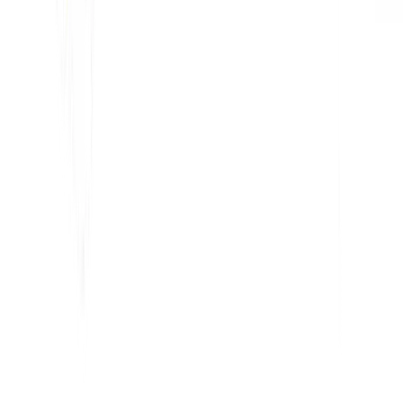
LLMS.txt Maker
Schema.org Maker
Katso kaikki työkalut
RATKAISUT
Verkkokauppaan
Hallitukselle
Markkinointiin
Web-toimistoille
INTEGRAATIOT
WordPress
Wix
Webflow
Shopify
ALUSTA
Hinnoittelu
Teknologia
Affiliate (40%)