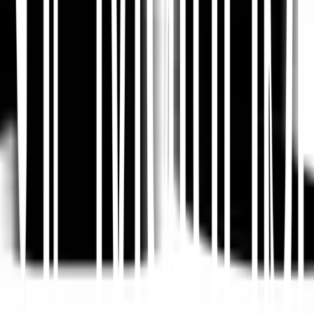
Tässä artikkelissa
Tiivistä ChatGPT:ssä
Jaa