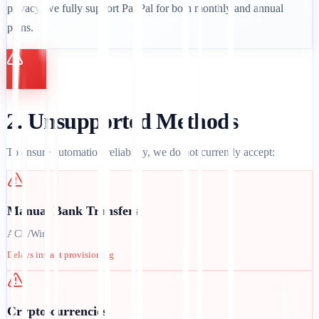
privacy, we fully support PayPal for both monthly and annual
plans.
2. Unsupported Methods
To ensure automation reliability, we do not currently accept:
Manual Bank Transfers
ACH/Wire
Delays instant provisioning
Crypto-currencies