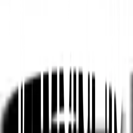
Tekoälypohjainen verkkosivustojen käännös,