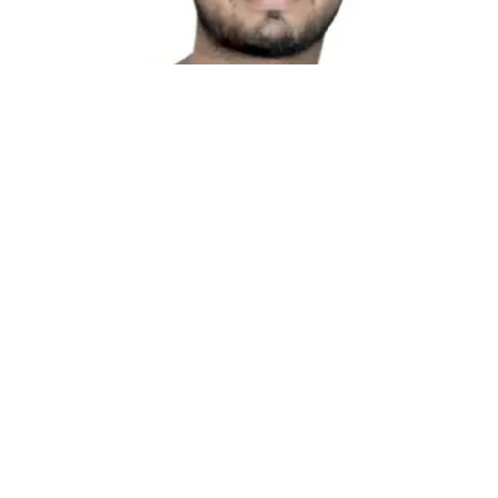
Kunal Singh Shekhawat
Osakas @MultiLipi
ILMAISET TYÖKALUT
Sanalaskurityökalu
AI SEO -analysaattori
Hreflang-tunnistin
LLMS.txt Maker
Schema.org Maker
Katso kaikki työkalut
RATKAISUT
Verkkokauppaan
Hallitukselle
Markkinointiin
Web-toimistoille
INTEGRAATIOT
WordPress