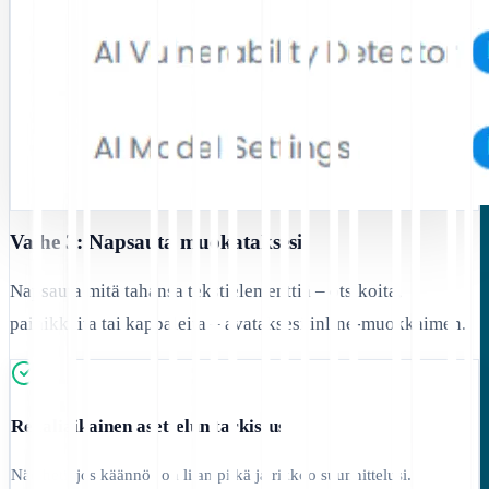
Vaihe 3: Napsauta muokataksesi
Napsauta mitä tahansa tekstielementtiä – otsikoita,
painikkeita tai kappaleita – avataksesi inline-muokkaimen.
Reaaliaikainen asettelun tarkistus
Näe heti, jos käännös on liian pitkä ja rikkoo suunnittelusi.