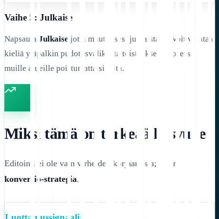
Vaihe 5: Julkaise
Napsauta
Julkaise
jotta muutoksesi julkaistaan. Voit vaihtaa
kieliä yläpalkin pudotusvalikosta toistaaksesi prosessin
muille alueille poistumatta sivulta.
Miksi tämä on tärkeää kasvulle
Editointi ei ole vain virheiden korjaamista; se on
konversio-strategia
.
Luottamussignaalit