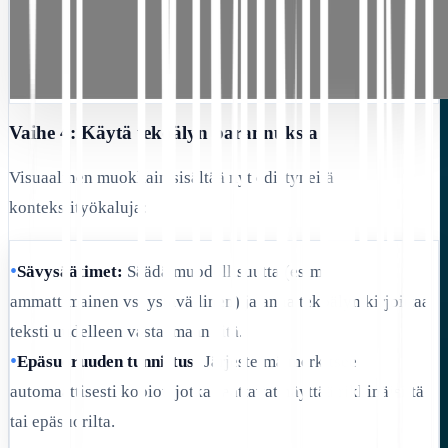
Vaihe 4: Käytä tekoälyn parannuksia
Visuaalinen muokkain sisältää nyt edistyneitä
kontekstityökaluja:
•
Sävysäätimet:
Säädä muodollisuutta (esim.
ammattimainen vs. ystävällinen) ja anna tekoälyn kirjoittaa
teksti uudelleen vastaamaan sitä.
•
Epäsuoruuden tunnistus:
Järjestelmä merkitsee
automaattisesti kopiot, jotka saattavat näyttää rikkinäisiltä
tai epäsuorilta.