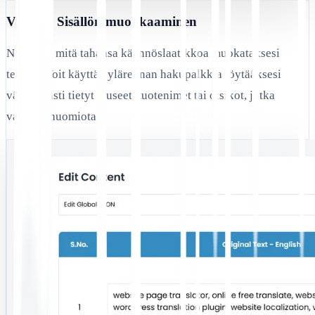
Vaihe 3: Sisällön muokkaaminen
Napsauta mitä tahansa käännöslaatikkoa muokataksesi
tekstiä. Voit käyttää yläreunan hakupalkkia löytääksesi
välittömästi tietyt lauseet, tuotenimet tai otsikot, jotka
vaativat huomiota.