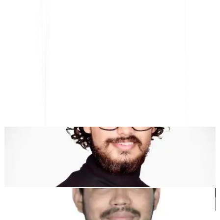
Tekoälypohjainen verkkosivustojen käännös,
monikielinen SEO ja GEO-alusta
"MultiLipin tarkoituksena oli säästää aikaasi, jotta voit skaalata
maailmanlaajuisesti
ilman manuaalisen työn vaivaa
lokalisointi
."
Dewang Bhardwaj
Osakas @MultiLipi