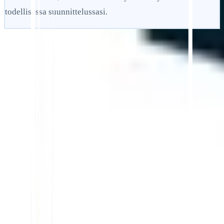
todellisessa suunnittelussasi.
Aloita
Ota yhteyttä tukeen
Tässä artikkelissa
Tiivistä ChatGPT:ssä
Jaa