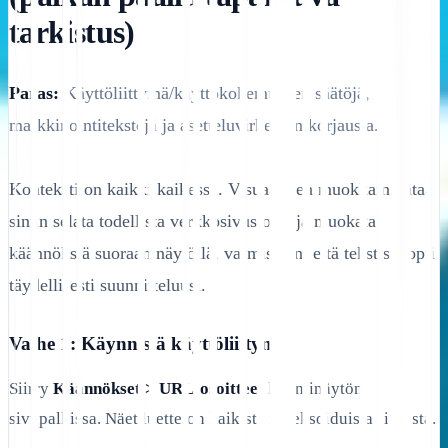
tarkistus)
Paras:
Käyttöliittymä/käyttökokemuksen säätöjä,
markkinointitekstejä ja asetteluvirheiden korjausta.
Konteksti on kaikki kaikessa. Visuaalinen muokkain antaa
sinun selata todellista verkkosivustoasi ja muokata
käännöksiä suoraan näytöllä, varmistaen, että tekstisi sopii
täydellisesti suunnitteluusi.
Vaihe 1: Käynnistä käyttöliittymä
Siirry
Käännökset > URL-osoitteet
koontinäytön
sivupalkissa. Näet luettelon kaikista indeksoiduista sivuista.