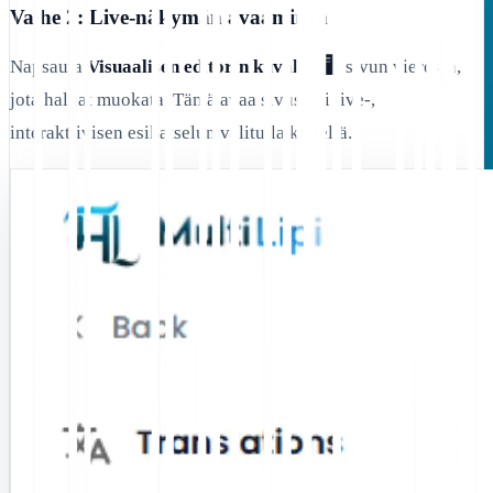
Vaihe 2: Live-näkymän avaaminen
Napsauta
Visuaalisen editorin kuvake (🖥️)
sivun vieressä,
jota haluat muokata. Tämä avaa sivustosi live-,
interaktiivisen esikatselun valitulla kielellä.