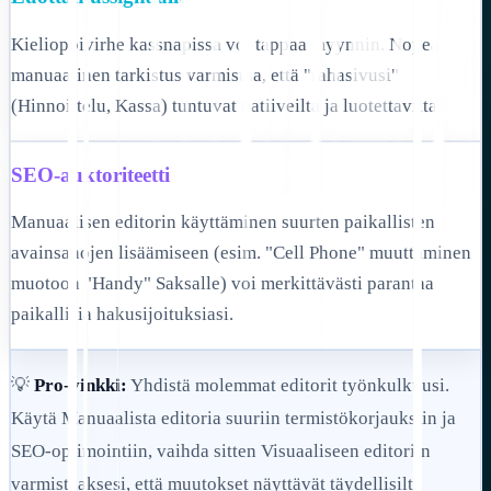
Kielioppivirhe kassnapissa voi tappaa myynnin. Nopea
manuaalinen tarkistus varmistaa, että "rahasivusi"
(Hinnoittelu, Kassa) tuntuvat natiiveilta ja luotettavilta.
SEO-auktoriteetti
Manuaalisen editorin käyttäminen suurten paikallisten
avainsanojen lisäämiseen (esim. "Cell Phone" muuttaminen
muotoon "Handy" Saksalle) voi merkittävästi parantaa
paikallisia hakusijoituksiasi.
💡
Pro-vinkki:
Yhdistä molemmat editorit työnkulkuusi.
Käytä Manuaalista editoria suuriin termistökorjauksiin ja
SEO-optimointiin, vaihda sitten Visuaaliseen editoriin
varmistaaksesi, että muutokset näyttävät täydellisiltä