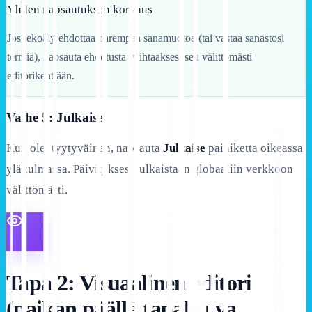
Yhden napsautuksen korvaus
Jos tekoäly ehdottaa parempaa sanamuotoa (tai vastaa sanastosi
termiä), napsauta ehdotusta vaihtaaksesi sen välittömästi
editorikenttään.
Vaihe 5: Julkaise
Kun olet tyytyväinen, napsauta
Julkaise
painiketta oikeassa
yläkulmassa. Päivityksesi julkaistaan globaaliin verkkoon
välittömästi.
Tapa 2: Visuaalinen editori
(paikan päällä tapahtuva