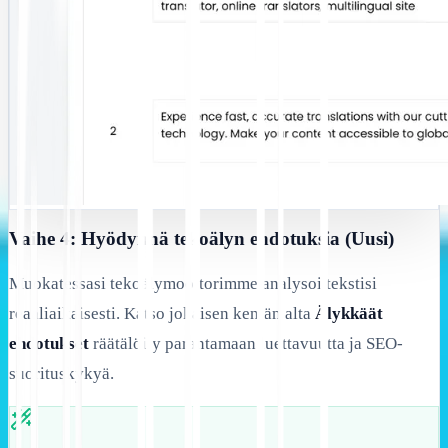
Vaihe 4: Hyödynnä tekoälyn ehdotuksia (Uusi)
Muokatessasi tekoälymoottorimme analysoi tekstisi
reaaliaikaisesti. Katso jokaisen kentän alta
Älykkäät
ehdotukset
räätälöity parantamaan luettavuutta ja SEO-
suorituskykyä.