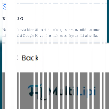
Kuvan SEO
Napsauta kuvia kääntääksesi Alt-tekstejä suoraan, mikä parantaa
näkyvyyttäsi Google Kuvat -haustuloksissa kyseisellä alueella.