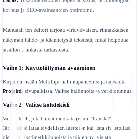
korjaus ja SEO-avainsanojen optimointi.
Manuaalinen editori tarjoaa virtaviivaisen, rinnakkaisen
näkymän lähde- ja käännetystä tekstistä, mikä helpottaa
sisällön tehokasta tarkastusta.
Vaihe 1: Käyttöliittymän avaaminen
Kirjaudu sisään MultiLipi-hallintapaneeliisi ja napsauta
Projektit
sivupalkissa. Valitse hallinnoitava verkkotunnus.
Vaihe 2: Valitse kohdekieli
Valitse kieli, jota haluat muokata (esim. "Ranska").
Järjestelmä lataa täydellisen luettelon kaikista sivustollasi
olevista tekstimerkkijonoista ja niiden nykyisistä