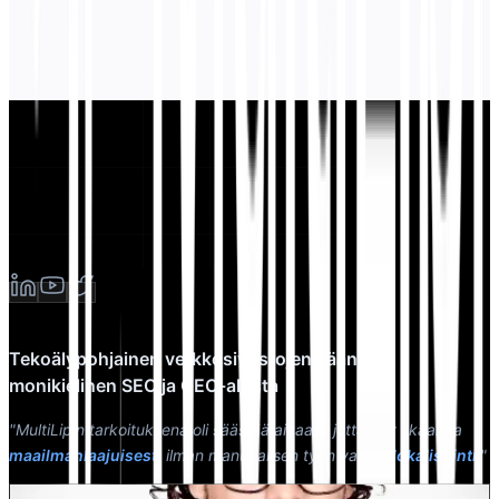
Voice Search Optimization
:
Structured data helps voice
assistants answer queries with your content
Knowledge Graph Inclusion
:
Increases chances of appearing
in Google Knowledge Panels
Tekoälypohjainen verkkosivustojen käännös,
monikielinen SEO ja GEO-alusta
"MultiLipin tarkoituksena oli säästää aikaasi, jotta voit skaalata
maailmanlaajuisesti
ilman manuaalisen työn vaivaa
lokalisointi
."