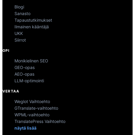
Blogi
Sanasto
Tapaustutkimukset
Ilmainen kääntäjä
UKK
Siirrot
OPI
Monikielinen SEO
GEO-opas
AEO-opas
LLM-optimointi
VERTAA
Weglot Vaihtoehto
GTranslate-vaihtoehto
WPML-vaihtoehto
TranslatePress Vaihtoehto
näytä lisää