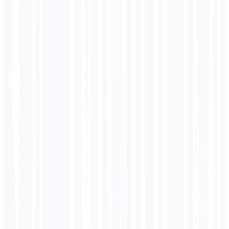
cite your content accurately, and improves your visibility across
Google, Bing, and emerging AI-powered search engines like
Perplexity and SearchGPT.
How Schema Markup Improves Your SEO &
GEO
Enhanced Search Results
:
Rich snippets with stars, prices,
images appear in Google search
Better Click-Through Rates
:
Rich results stand out and
attract more clicks than plain listings
AI Model Citations
:
ChatGPT, Claude, and Gemini better
understand and reference your content