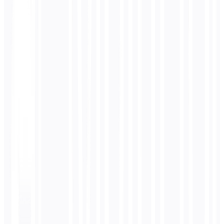
What is Schema.org Markup?
Schema.org is a collaborative vocabulary that helps search engines
and AI models understand the content on your website. It's
structured data markup that you add to your HTML to provide
explicit clues about the meaning of your content – like whether a
page is an article, product, recipe, or event.
When properly implemented, schema markup enables rich snippets
in search results (star ratings, prices, event dates), helps AI models