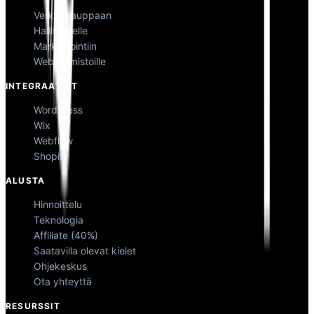
Verkkokauppaan
Hallitukselle
Markkinointiin
Web-toimistoille
INTEGRAATIOT
WordPress
Wix
Webflow
Shopify
ALUSTA
Hinnoittelu
Teknologia
Affiliate (40%)
Saatavilla olevat kielet
Ohjekeskus
Ota yhteyttä
RESURSSIT