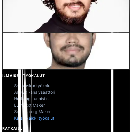
Dewang Bhardwaj
Osakas @MultiLipi
Kunal Singh Shekhawat
Osakas @MultiLipi
ILMAISET TYÖKALUT
Sanalaskurityökalu
AI SEO -analysaattori
Hreflang-tunnistin
LLMS.txt Maker
Schema.org Maker
Katso kaikki työkalut
RATKAISUT