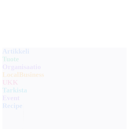
Ratkaisut
Integraatiot
Hinnoittelu
Teknologia
Resurssit
Kumppani
40%
Kirjaudu sisään
Aloita
Artikkeli
Tuote
Organisaatio
LocalBusiness
UKK
Tarkista
Event
Recipe