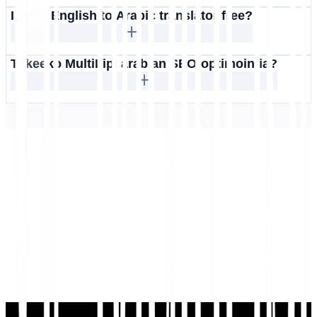
Is this English to Arabic translator free?
Tukeeko MultiLipi arabian SEO-optimointia?