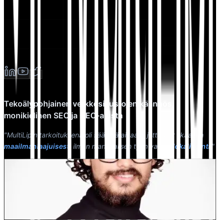
Tekoälypohjainen verkkosivustojen käännös,
monikielinen SEO ja GEO-alusta
"MultiLipin tarkoituksena oli säästää aikaasi, jotta voit skaalata
maailmanlaajuisesti
ilman manuaalisen työn vaivaa
lokalisointi
."
Dewang Bhardwaj
Osakas @MultiLipi