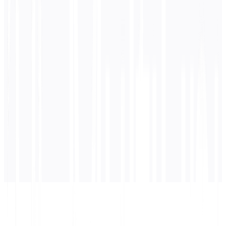
0
/ 5 000 merkkiä
Arabia
käännös
Käännös ilmestyy tähän...