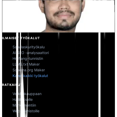
Kunal Singh Shekhawat
Osakas @MultiLipi
ILMAISET TYÖKALUT
Sanalaskurityökalu
AI SEO -analysaattori
Hreflang-tunnistin
LLMS.txt Maker
Schema.org Maker
Katso kaikki työkalut
RATKAISUT
Verkkokauppaan
Hallitukselle
Markkinointiin
Web-toimistoille