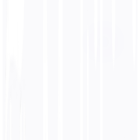
Kohdekieli
Arabia
Liiketoiminta
Tekninen
Akateeminen
Keskusteleva
Oikeudellinen
Syötä
English
teksti