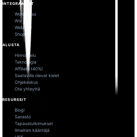
INTEGRAATIOT
WordPress
Wix
Webflow
Shopify
ALUSTA
Hinnoittelu
Teknologia
Affiliate (40%)
Saatavilla olevat kielet
Ohjekeskus
Ota yhteyttä
RESURSSIT
Blogi
Sanasto
Tapaustutkimukset
Ilmainen kääntäjä
UKK