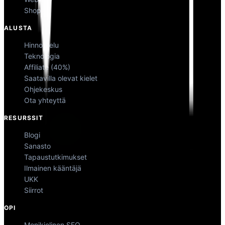
Shopify
ALUSTA
Hinnoittelu
Teknologia
Affiliate (40%)
Saatavilla olevat kielet
Ohjekeskus
Ota yhteyttä
RESURSSIT
Blogi
Sanasto
Tapaustutkimukset
Ilmainen kääntäjä
UKK
Siirrot
OPI
Monikielinen SEO