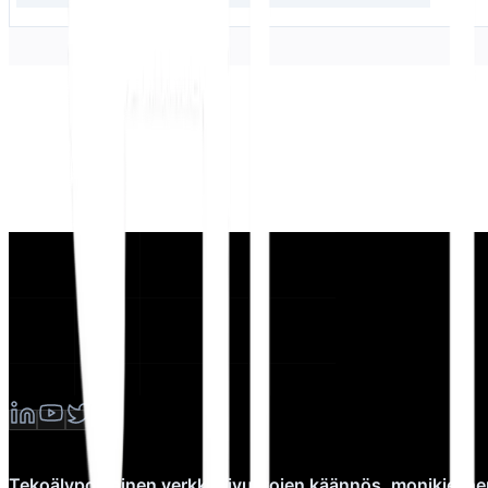
Tekoälypohjainen verkkosivustojen käännös, monikieline