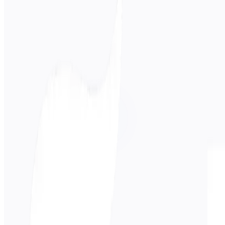
Lähdekieli
日本語
Kohdekieli
Venäjä
Liiketoiminta
Tekninen
Akateeminen
Keskusteleva
Oikeudellin