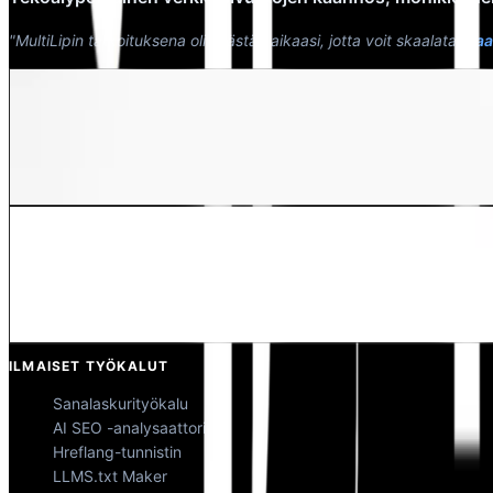
"MultiLipin tarkoituksena oli säästää aikaasi, jotta voit skaalata
maai
Dewang Bhardwaj
Osakas @MultiLipi
Kunal Singh Shekhawat
Osakas @MultiLipi
ILMAISET TYÖKALUT
Sanalaskurityökalu
AI SEO -analysaattori
Hreflang-tunnistin
LLMS.txt Maker