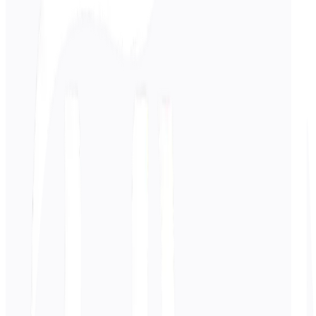
Syötä
Japani
teksti
0
/ 5 000 merkkiä
Venäjä
käännös
Käännös ilmestyy tähän...