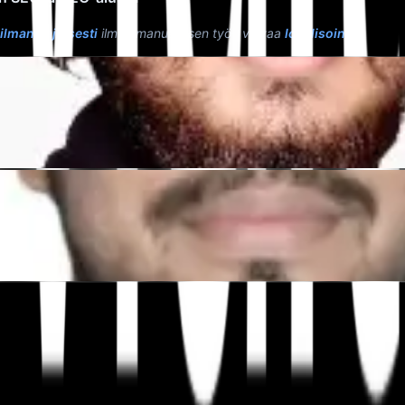
lmanlaajuisesti
ilman manuaalisen työn vaivaa
lokalisointi
."