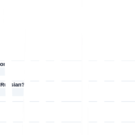
ion?
o Russian?