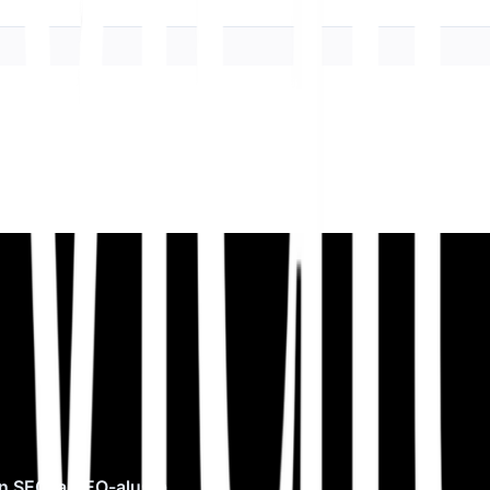
n SEO ja GEO-alusta