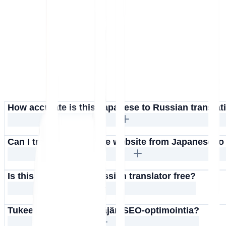
How accurate is this Japanese to Russian translat
Can I translate an entire website from Japanese t
Is this Japanese to Russian translator free?
Tukeeko MultiLipi venäjän SEO-optimointia?