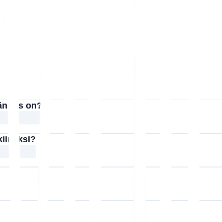
äännös on?
kiinaksi?