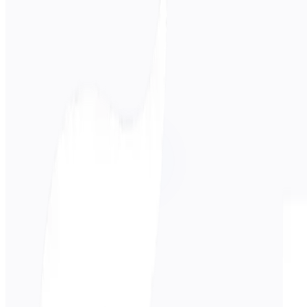
Lähdekieli
Portugali
Kohdekieli
中文
Liiketoiminta
Tekninen
Akateeminen
Keskusteleva
Oikeudellin