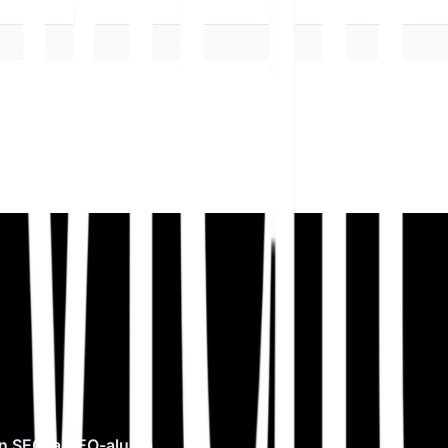
n SEO ja GEO-alusta