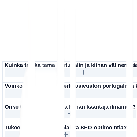
Kuinka tarkka tämä portugalin ja kiinan välinen k
Voinko kääntää koko verkkosivuston portugalista 
Onko tämä portugalin ja kiinan kääntäjä ilmainen?
Tukeeko MultiLipi kiinalaista SEO-optimointia?