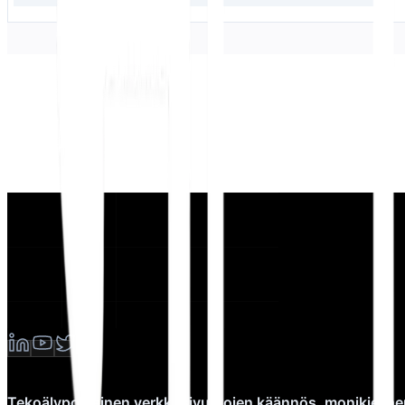
Tekoälypohjainen verkkosivustojen käännös, monikieline