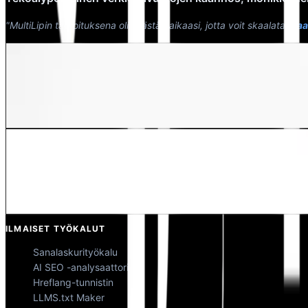
"MultiLipin tarkoituksena oli säästää aikaasi, jotta voit skaalata
maai
Dewang Bhardwaj
Osakas @MultiLipi
Kunal Singh Shekhawat
Osakas @MultiLipi
ILMAISET TYÖKALUT
Sanalaskurityökalu
AI SEO -analysaattori
Hreflang-tunnistin
LLMS.txt Maker