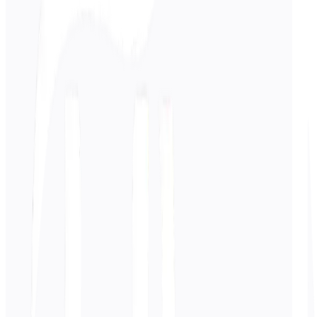
Syötä
Portugali
teksti
0
/ 5 000 merkkiä
Kiina
käännös
Käännös ilmestyy tähän...