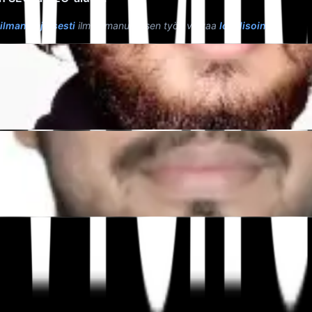
lmanlaajuisesti
ilman manuaalisen työn vaivaa
lokalisointi
."