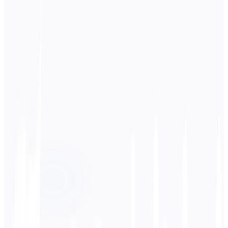
Lähdekieli
Venäjä