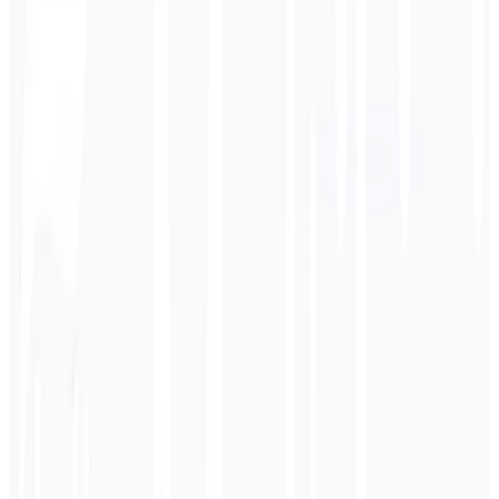
Kohdekieli
English
Liiketoiminta
Tekninen
Akateeminen
Keskusteleva
Oikeudellinen
Syötä
Venäjä
teksti