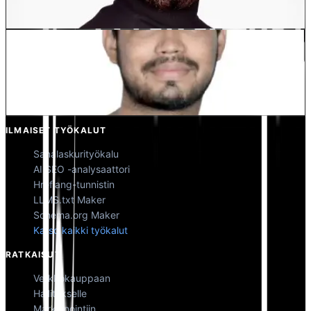
Osakas @MultiLipi
Kunal Singh Shekhawat
Osakas @MultiLipi
ILMAISET TYÖKALUT
Sanalaskurityökalu
AI SEO -analysaattori
Hreflang-tunnistin
LLMS.txt Maker
Schema.org Maker
Katso kaikki työkalut
RATKAISUT
Verkkokauppaan
Hallitukselle
Markkinointiin