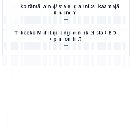
Onko tämä venäjästä englanniksi kääntäjä
ilmainen?
Tukeeko MultiLipi englanninkielistä SEO-
optimointia?