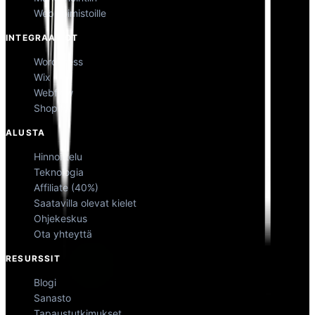
Web-toimistoille
INTEGRAATIOT
WordPress
Wix
Webflow
Shopify
ALUSTA
Hinnoittelu
Teknologia
Affiliate (40%)
Saatavilla olevat kielet
Ohjekeskus
Ota yhteyttä
RESURSSIT
Blogi
Sanasto
Tapaustutkimukset