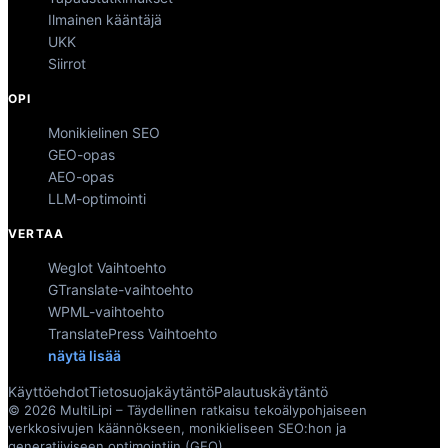
Ilmainen kääntäjä
UKK
Siirrot
OPI
Monikielinen SEO
GEO-opas
AEO-opas
LLM-optimointi
VERTAA
Weglot Vaihtoehto
GTranslate-vaihtoehto
WPML-vaihtoehto
TranslatePress Vaihtoehto
näytä lisää
Käyttöehdot
Tietosuojakäytäntö
Palautuskäytäntö
© 2026 MultiLipi – Täydellinen ratkaisu tekoälypohjaiseen
verkkosivujen käännökseen, monikieliseen SEO:hon ja
generatiiviseen optimointiin (GEO).