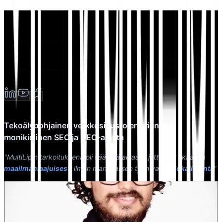
Tekoälypohjainen verkkosivustojen käännös,
monikielinen SEO ja GEO-alusta
"MultiLipin tarkoituksena oli säästää aikaasi, jotta voit skaalata
maailmanlaajuisesti
ilman manuaalisen työn vaivaa
lokalisointi
."
Dewang Bhardwaj