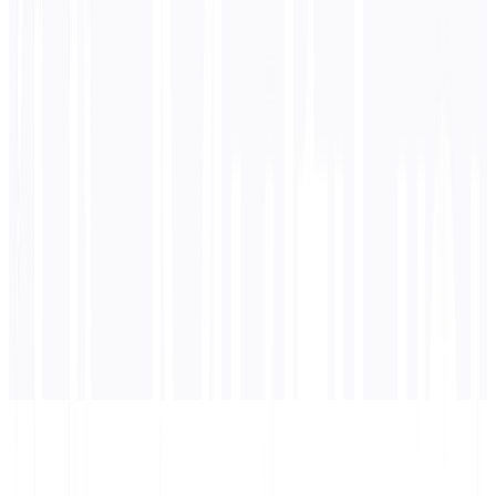
0
/ 5 000 merkkiä
English
käännös
Käännös ilmestyy tähän...