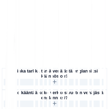
Kuinka tarkka tämä venäjästä englanniksi
käännös on?
Voinko kääntää koko verkkosivuston venäjästä
englanniksi?