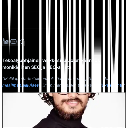
Tekoälypohjainen verkkosivustojen käännös,
monikielinen SEO ja GEO-alusta
"MultiLipin tarkoituksena oli säästää aikaasi, jotta voit skaalata
maailmanlaajuisesti
ilman manuaalisen työn vaivaa
lokalisointi
."
Dewang Bhardwaj
Osakas @MultiLipi