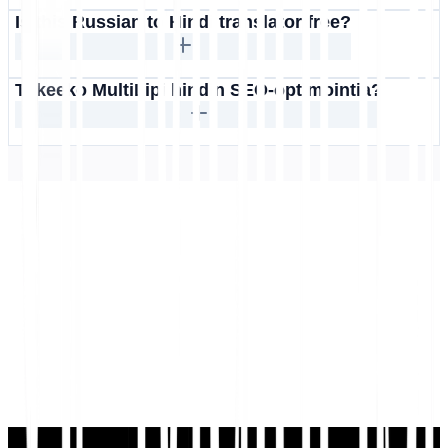
Is this Russian to Hindi translator free?
Tukeeko MultiLipi hindin SEO-optimointia?