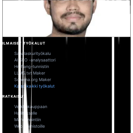
Kunal Singh Shekhawat
Osakas @MultiLipi
ILMAISET TYÖKALUT
Sanalaskurityökalu
AI SEO -analysaattori
Hreflang-tunnistin
LLMS.txt Maker
Schema.org Maker
Katso kaikki työkalut
RATKAISUT
Verkkokauppaan
Hallitukselle
Markkinointiin
Web-toimistoille