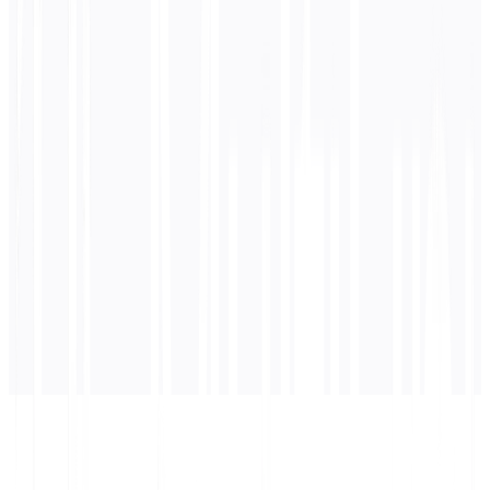
0
/ 5 000 merkkiä
Hindi
käännös
Käännös ilmestyy tähän...