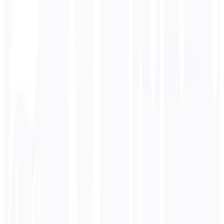
Kohdekieli
Hindi
Liiketoiminta
Tekninen
Akateeminen
Keskusteleva
Oikeudellinen
Syötä
Venäjä
teksti