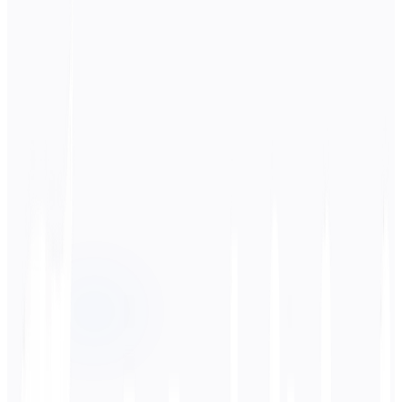
Lähdekieli
Venäjä