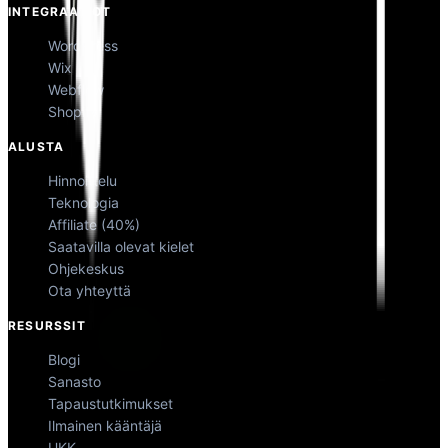
INTEGRAATIOT
WordPress
Wix
Webflow
Shopify
ALUSTA
Hinnoittelu
Teknologia
Affiliate (40%)
Saatavilla olevat kielet
Ohjekeskus
Ota yhteyttä
RESURSSIT
Blogi
Sanasto
Tapaustutkimukset
Ilmainen kääntäjä
UKK