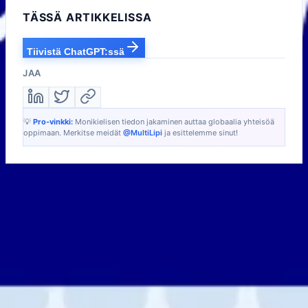
TÄSSÄ ARTIKKELISSA
Tiivistä ChatGPT:ssä
JAA
💡
Pro-vinkki:
Monikielisen tiedon jakaminen auttaa globaalia yhteisöä
oppimaan. Merkitse meidät
@MultiLipi
ja esittelemme sinut!